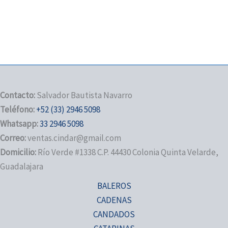
Contacto:
Salvador Bautista Navarro
Teléfono:
+52 (33) 2946 5098
Whatsapp:
33 2946 5098
Correo:
ventas.cindar@gmail.com
Domicilio:
Río Verde #1338 C.P. 44430 Colonia Quinta Velarde,
Guadalajara
BALEROS
CADENAS
CANDADOS