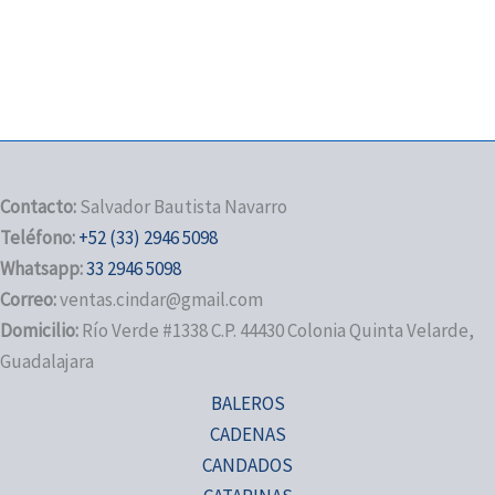
Contacto:
Salvador Bautista Navarro
Teléfono:
+52 (33) 2946 5098
Whatsapp:
33 2946 5098
Correo:
ventas.cindar@gmail.com
Domicilio:
Río Verde #1338 C.P. 44430 Colonia Quinta Velarde,
Guadalajara
BALEROS
CADENAS
CANDADOS