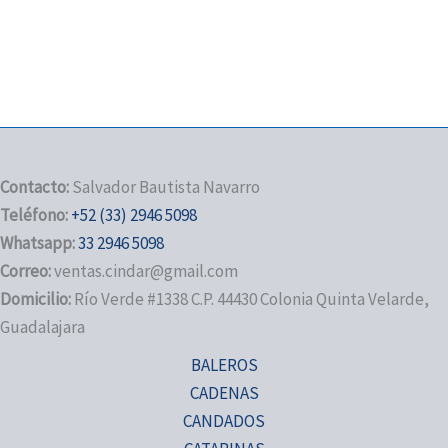
Contacto:
Salvador Bautista Navarro
Teléfono:
+52 (33) 2946 5098
Whatsapp:
33 2946 5098
Correo:
ventas.cindar@gmail.com
Domicilio:
Río Verde #1338 C.P. 44430 Colonia Quinta Velarde,
Guadalajara
BALEROS
CADENAS
CANDADOS