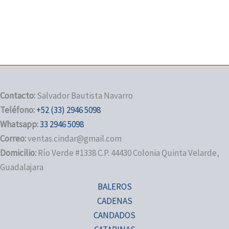
Contacto:
Salvador Bautista Navarro
Teléfono:
+52 (33) 2946 5098
Whatsapp:
33 2946 5098
Correo:
ventas.cindar@gmail.com
Domicilio:
Río Verde #1338 C.P. 44430 Colonia Quinta Velarde,
Guadalajara
BALEROS
CADENAS
CANDADOS